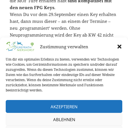
die MOF Türe erhalten habt
sind kompatibel mit
den neuen FPG Keys
.
Wenn Du vor dem 29.September einen Key erhalten
hast, dann muss dieser – an einem der Termine –
neu ‚programmiert‘ werden. Ohne
Neuprogrammierung wird der Key ab KW 42 nicht
mehr funktionieren.
Zustimmung verwalten
Nach der KW 42 sind die Schlösser ausgetauscht und
Um dir ein optimales Erlebnis zu bieten, verwenden wir Technologien
Du kannst deinen neuen Key benutzen.
wie Cookies, um Geräteinformationen zu speichern und/oder darauf
Keine Sorge: auch nach der KW 42 werden die Keys
zuzugreifen. Wenn du diesen Technologien zustimmst, können wir
Daten wie das Surfverhalten oder eindeutige IDs auf dieser Website
weiter ausgegeben (oder alte Keys neu
verarbeiten. Wenn du deine Zustimmung nicht erteilst oder
programmiert).
zurückziehst, können bestimmte Merkmale und Funktionen
beeinträchtigt werden.
Bei Fragen:
info@edlf.de
AKZEPTIEREN
Flugplatzgemeinschaft Grenzland e.V.
ABLEHNEN