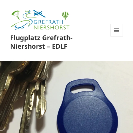
Flugplatz Grefrath-
MENÜ
UND
Niershorst – EDLF
WIDGETS