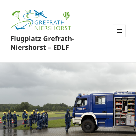
Flugplatz Grefrath-
MENÜ
UND
Niershorst – EDLF
WIDGETS