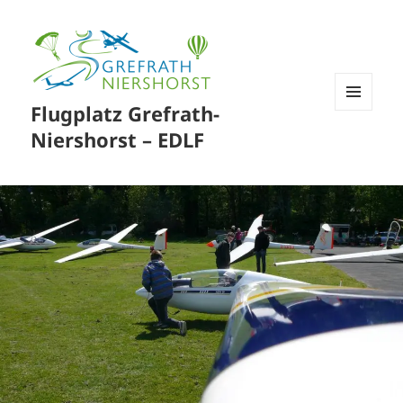
Flugplatz Grefrath-
MENÜ
UND
Niershorst – EDLF
WIDGETS