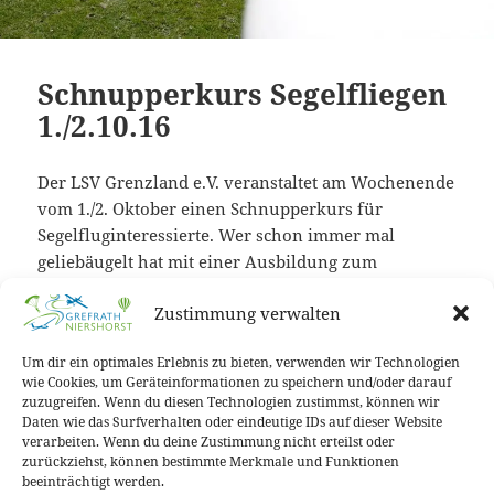
Schnupperkurs Segelfliegen
1./2.10.16
Der LSV Grenzland e.V. veranstaltet am Wochenende
vom 1./2. Oktober einen Schnupperkurs für
Segelfluginteressierte. Wer schon immer mal
geliebäugelt hat mit einer Ausbildung zum
Segelflieger: hier könnte Ihr mal Cockpitluft
Zustimmung verwalten
schnuppern. Weitere Details zum Ablauf und den
Kosten
findet Ihr auf der Webseite des LSV
Um dir ein optimales Erlebnis zu bieten, verwenden wir Technologien
Grenzland e.V.
wie Cookies, um Geräteinformationen zu speichern und/oder darauf
zuzugreifen. Wenn du diesen Technologien zustimmst, können wir
Daten wie das Surfverhalten oder eindeutige IDs auf dieser Website
verarbeiten. Wenn du deine Zustimmung nicht erteilst oder
Veröffentlicht
Autor
Kategorien
Schlagwörter
21. August 2016
Torsten Beyer
News
zurückziehst, können bestimmte Merkmale und Funktionen
am
Schnupperkurs
beeinträchtigt werden.