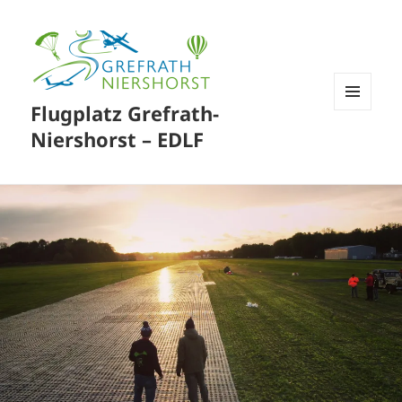
Flugplatz Grefrath-
MENÜ
UND
Niershorst – EDLF
WIDGETS