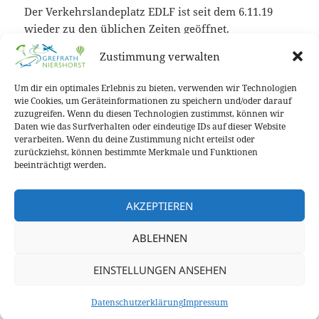
Der Verkehrslandeplatz EDLF ist seit dem 6.11.19
wieder zu den üblichen Zeiten geöffnet.
Zustimmung verwalten
Durch den verringerten Rollwiderstand
beschleunigen Flugzeuge schneller und heben
Um dir ein optimales Erlebnis zu bieten, verwenden wir Technologien
früher ab. Rollen soll ‚wie auf einem Golfplatz‘ sein.
wie Cookies, um Geräteinformationen zu speichern und/oder darauf
Das Feedback der ersten Piloten ist sehr erfreulich.
zuzugreifen. Wenn du diesen Technologien zustimmst, können wir
Daten wie das Surfverhalten oder eindeutige IDs auf dieser Website
Wir Flieger am Grefrather Niershorst freuen uns,
verarbeiten. Wenn du deine Zustimmung nicht erteilst oder
daß die überarbeitete Bahn einen Beitrag zu
zurückziehst, können bestimmte Merkmale und Funktionen
Sicherheit und Umweltschutz leistet.
beeinträchtigt werden.
Wer mehr dazu wissen will:
http://perfoplatten.de
AKZEPTIEREN
ABLEHNEN
Veröffentlicht
Autor
Kategorien
Schlagwörter
14. November 2019
hmeertz
News
Landebahn
,
am
Perfoplatten
EINSTELLUNGEN ANSEHEN
Datenschutzerklärung
Stolz präsentiert von WordPress
Datenschutzerklärung
Impressum