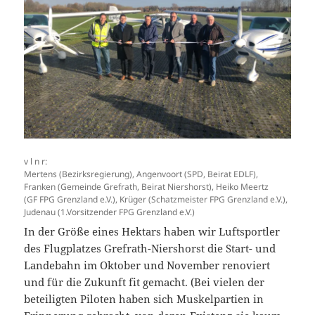
v l n r:
Mertens (Bezirksregierung), Angenvoort (SPD, Beirat EDLF),
Franken (Gemeinde Grefrath, Beirat Niershorst), Heiko Meertz
(GF FPG Grenzland e.V.), Krüger (Schatzmeister FPG Grenzland e.V.),
Judenau (1.Vorsitzender FPG Grenzland e.V.)
In der Größe eines Hektars haben wir Luftsportler
des Flugplatzes Grefrath-Niershorst die Start- und
Landebahn im Oktober und November renoviert
und für die Zukunft fit gemacht. (Bei vielen der
beteiligten Piloten haben sich Muskelpartien in