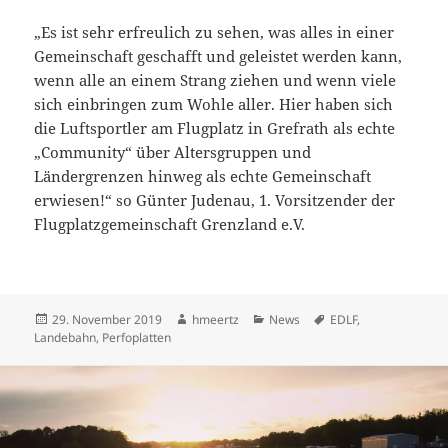
„Es ist sehr erfreulich zu sehen, was alles in einer
Gemeinschaft geschafft und geleistet werden kann,
wenn alle an einem Strang ziehen und wenn viele
sich einbringen zum Wohle aller. Hier haben sich
die Luftsportler am Flugplatz in Grefrath als echte
„Community“ über Altersgruppen und
Ländergrenzen hinweg als echte Gemeinschaft
erwiesen!“ so Günter Judenau, 1. Vorsitzender der
Flugplatzgemeinschaft Grenzland e.V.
Veröffentlicht
Autor
Kategorien
Schlagwörter
29. November 2019
hmeertz
News
EDLF
,
am
Landebahn
,
Perfoplatten